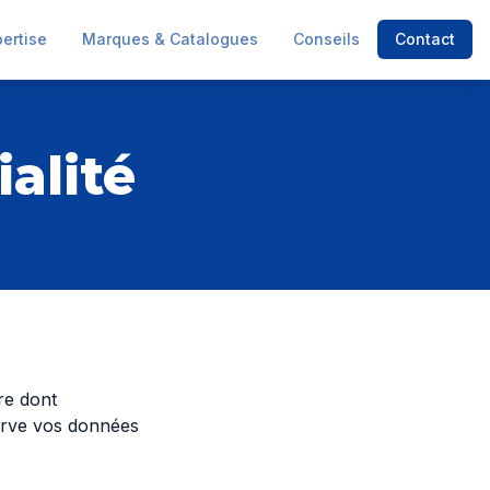
pertise
Marques & Catalogues
Conseils
Contact
alité
ère dont
erve vos données