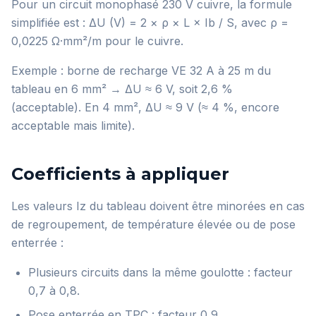
Pour un circuit monophasé 230 V cuivre, la formule
simplifiée est : ΔU (V) = 2 × ρ × L × Ib / S, avec ρ =
0,0225 Ω·mm²/m pour le cuivre.
Exemple : borne de recharge VE 32 A à 25 m du
tableau en 6 mm² → ΔU ≈ 6 V, soit 2,6 %
(acceptable). En 4 mm², ΔU ≈ 9 V (≈ 4 %, encore
acceptable mais limite).
Coefficients à appliquer
Les valeurs Iz du tableau doivent être minorées en cas
de regroupement, de température élevée ou de pose
enterrée :
Plusieurs circuits dans la même goulotte : facteur
0,7 à 0,8.
Pose enterrée en TPC : facteur 0,9.