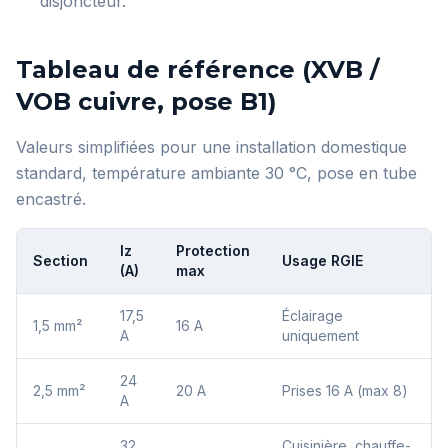
disjoncteur.
Tableau de référence (XVB /
VOB cuivre, pose B1)
Valeurs simplifiées pour une installation domestique
standard, température ambiante 30 °C, pose en tube
encastré.
Iz
Protection
Section
Usage RGIE
(A)
max
17,5
Éclairage
1,5 mm²
16 A
A
uniquement
24
2,5 mm²
20 A
Prises 16 A (max 8)
A
32
Cuisinière, chauffe-