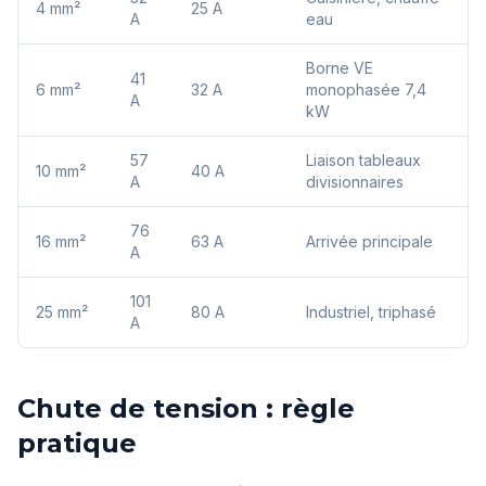
4 mm²
25 A
A
eau
Borne VE
41
6 mm²
32 A
monophasée 7,4
A
kW
57
Liaison tableaux
10 mm²
40 A
A
divisionnaires
76
16 mm²
63 A
Arrivée principale
A
101
25 mm²
80 A
Industriel, triphasé
A
Chute de tension : règle
pratique